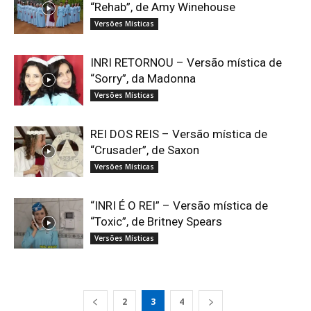
“Rehab”, de Amy Winehouse
Versões Místicas
INRI RETORNOU – Versão mística de
“Sorry”, da Madonna
Versões Místicas
REI DOS REIS – Versão mística de
“Crusader”, de Saxon
Versões Místicas
“INRI É O REI” – Versão mística de
“Toxic”, de Britney Spears
Versões Místicas
2
3
4