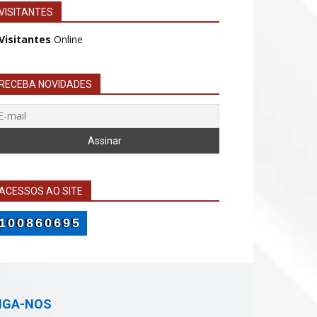
VISITANTES
 Visitantes
Online
RECEBA NOVIDADES
ACESSOS AO SITE
100860695
IGA-NOS