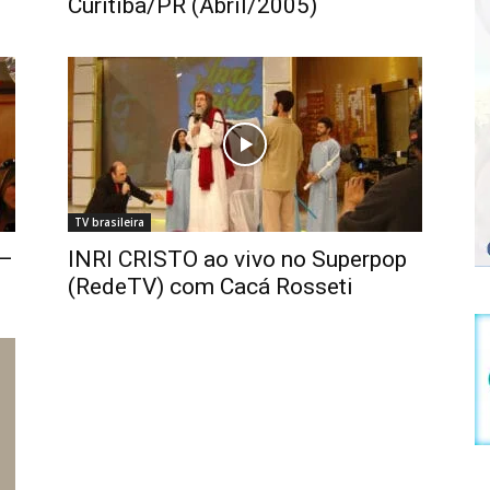
Curitiba/PR (Abril/2005)
TV brasileira
 –
INRI CRISTO ao vivo no Superpop
(RedeTV) com Cacá Rosseti