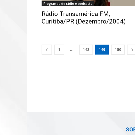
Programas de rádio e podcasts
Rádio Transamérica FM,
Curitiba/PR (Dezembro/2004)
...
1
148
149
150
SO