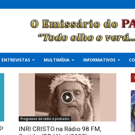
ENTREVISTAS
MULTIMÍDIA
INFORMATIVOS
C
Programas de rádio e podcasts
SP
INRI CRISTO na Rádio 98 FM,