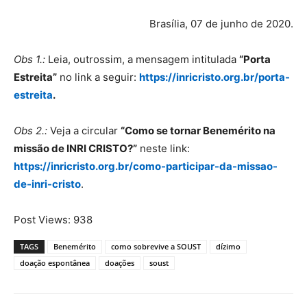
Brasília, 07 de junho de 2020.
Obs 1.:
Leia, outrossim, a mensagem intitulada
“Porta
Estreita”
no link a seguir:
https://inricristo.org.br/porta-
estreita
.
Obs 2.:
Veja a circular
“Como se tornar Benemérito na
missão de INRI CRISTO?”
neste link:
https://inricristo.org.br/como-participar-da-missao-
de-inri-cristo
.
Post Views:
938
TAGS
Benemérito
como sobrevive a SOUST
dízimo
doação espontânea
doações
soust