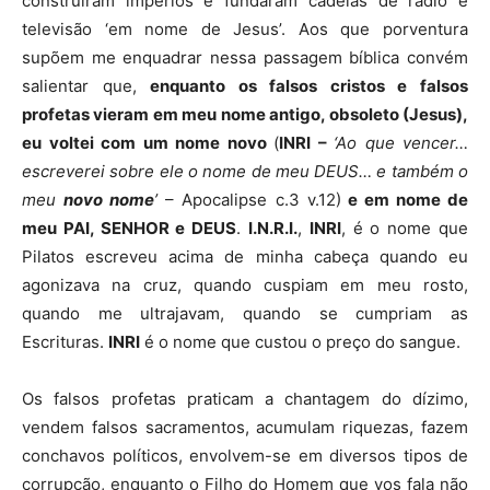
construíram impérios e fundaram cadeias de rádio e
televisão ‘em nome de Jesus’. Aos que porventura
supõem me enquadrar nessa passagem bíblica convém
salientar que,
enquanto os falsos cristos e falsos
profetas vieram em meu nome antigo, obsoleto (Jesus),
eu voltei com um nome novo
(
INRI –
‘
Ao que vencer…
escreverei sobre ele o nome de meu DEUS… e também o
meu
novo nome
’
– Apocalipse c.3 v.12)
e em nome de
meu PAI, SENHOR e DEUS
.
I.N.R.I.
,
INRI
, é o nome que
Pilatos escreveu acima de minha cabeça quando eu
agonizava na cruz, quando cuspiam em meu rosto,
quando me ultrajavam, quando se cumpriam as
Escrituras.
INRI
é o nome que custou o preço do sangue.
Os falsos profetas praticam a chantagem do dízimo,
vendem falsos sacramentos, acumulam riquezas, fazem
conchavos políticos, envolvem-se em diversos tipos de
corrupção, enquanto o Filho do Homem que vos fala não