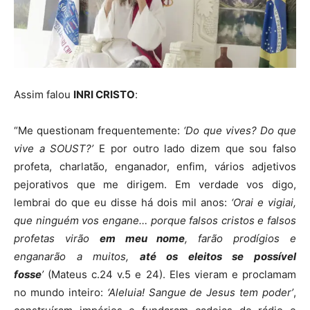
Assim falou
INRI CRISTO
:
“Me questionam frequentemente:
‘Do que vives? Do que
vive a SOUST?’
E por outro lado dizem que sou falso
profeta, charlatão, enganador, enfim, vários adjetivos
pejorativos que me dirigem. Em verdade vos digo,
lembrai do que eu disse há dois mil anos:
‘Orai e vigiai,
que ninguém vos engane… porque falsos cristos e falsos
profetas virão
em meu nome
, farão prodígios e
enganarão a muitos,
até os eleitos se possível
fosse
’
(Mateus c.24 v.5 e 24). Eles vieram e proclamam
no mundo inteiro:
‘Aleluia! Sangue de Jesus tem poder’
,