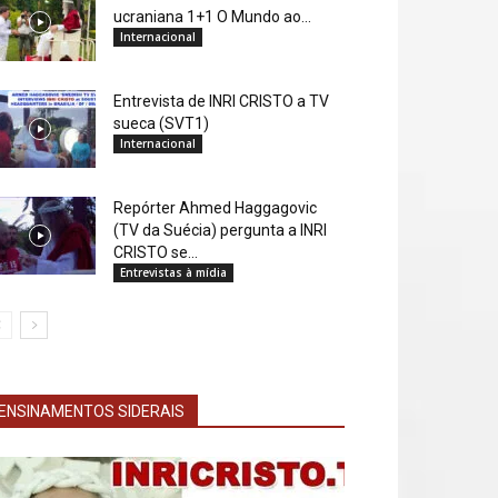
ucraniana 1+1 O Mundo ao...
Internacional
Entrevista de INRI CRISTO a TV
sueca (SVT1)
Internacional
Repórter Ahmed Haggagovic
(TV da Suécia) pergunta a INRI
CRISTO se...
Entrevistas à mídia
ENSINAMENTOS SIDERAIS