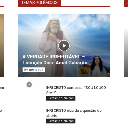
TEMAS POLÊMICOS
A VERDADE IRREFUTÁVEL –
Locução Disc. Amaí Gabardo
Em destaque
mem
INRI CRISTO confessa: “SOU LOUCO
SIM!!!”
Temas polêmicos
do
INRI CRISTO elucida a questão do
aborto
Temas polêmicos