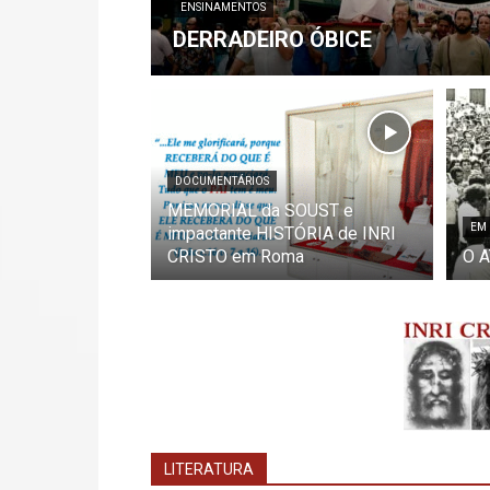
ENSINAMENTOS
DERRADEIRO ÓBICE
DOCUMENTÁRIOS
MEMORIAL da SOUST e
EM
impactante HISTÓRIA de INRI
CRISTO em Roma
O A
LITERATURA