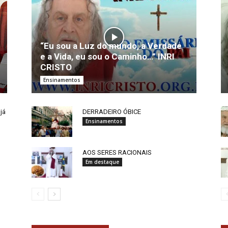
“Eu sou a Luz do mundo, a Verdade
e a Vida, eu sou o Caminho…” INRI
CRISTO
Ensinamentos
já
DERRADEIRO ÓBICE
Ensinamentos
AOS SERES RACIONAIS
Em destaque