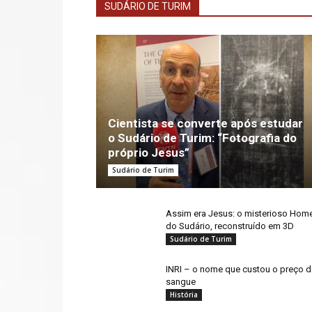
SUDÁRIO DE TURIM
Cientista se converte após estudar
o Sudário de Turim: “Fotografia do
próprio Jesus”
Sudário de Turim
Assim era Jesus: o misterioso Ho
do Sudário, reconstruído em 3D
Sudário de Turim
INRI – o nome que custou o preço 
sangue
História