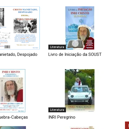
Literatura
nietado, Despojado
Livro de Iniciação da SOUST
Literatura
Quebra-Cabeças
INRI Peregrino