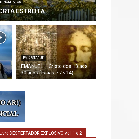
NSINAMENTOS
ORTA ESTREITA
EM DESTAQUE
EMANUEL – Cristo dos 13 aos
30 anos (Isaías c.7 v.14)
Livro DESPERTADOR EXPLOSIVO Vol. 1 e 2