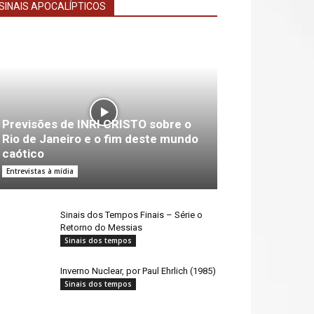
SINAIS APOCALÍPTICOS
Previsões de INRI CRISTO sobre o
Rio de Janeiro e o fim deste mundo
caótico
Entrevistas à mídia
Sinais dos Tempos Finais – Série o
Retorno do Messias
Sinais dos tempos
Inverno Nuclear, por Paul Ehrlich (1985)
Sinais dos tempos