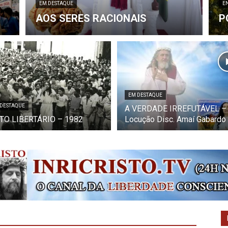
EM DESTAQUE
E
AOS SERES RACIONAIS
P
EM DESTAQUE
 DESTAQUE
A VERDADE IRREFUTÁVEL –
TO LIBERTÁRIO – 1982
Locução Disc. Amaí Gabardo