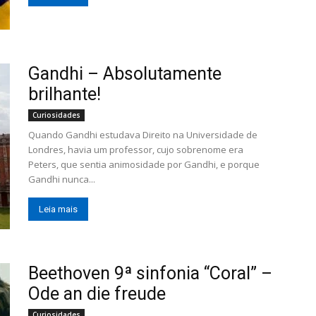
Gandhi – Absolutamente
brilhante!
Curiosidades
Quando Gandhi estudava Direito na Universidade de
Londres, havia um professor, cujo sobrenome era
Peters, que sentia animosidade por Gandhi, e porque
Gandhi nunca...
Leia mais
Beethoven 9ª sinfonia “Coral” –
Ode an die freude
Curiosidades