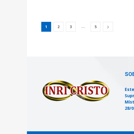
...
1
2
3
5
SO
Este
Supr
Míst
28/0