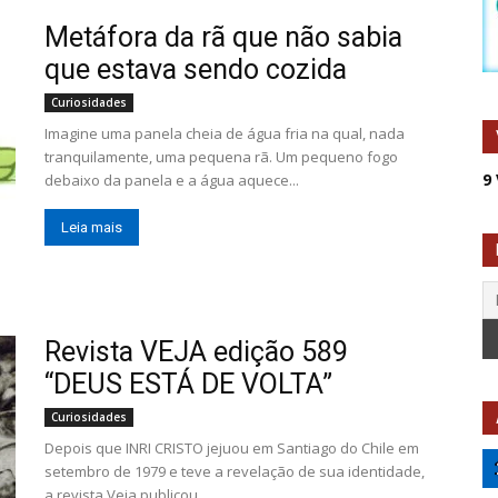
Metáfora da rã que não sabia
que estava sendo cozida
Curiosidades
Imagine uma panela cheia de água fria na qual, nada
tranquilamente, uma pequena rã. Um pequeno fogo
9
debaixo da panela e a água aquece...
Leia mais
Revista VEJA edição 589
“DEUS ESTÁ DE VOLTA”
Curiosidades
Depois que INRI CRISTO jejuou em Santiago do Chile em
setembro de 1979 e teve a revelação de sua identidade,
a revista Veja publicou...