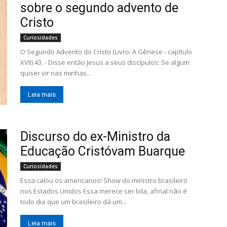
sobre o segundo advento de
Cristo
Curiosidades
O Segundo Advento do Cristo (Livro: A Gênese - capítulo
XVII) 43. - Disse então Jesus a seus discípulos: Se algum
quiser vir nas minhas...
Leia mais
Discurso do ex-Ministro da
Educação Cristóvam Buarque
Curiosidades
Essa calou os americanos! Show do ministro brasileiro
nos Estados Unidos Essa merece ser lida, afinal não é
todo dia que um brasileiro dá um...
Leia mais