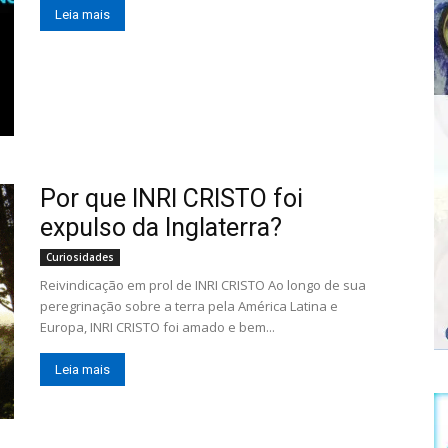
Leia mais
Por que INRI CRISTO foi
expulso da Inglaterra?
Curiosidades
Reivindicação em prol de INRI CRISTO Ao longo de sua
peregrinação sobre a terra pela América Latina e
Europa, INRI CRISTO foi amado e bem...
Leia mais