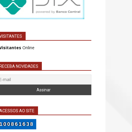
VISITANTES
 Visitantes
Online
RECEBA NOVIDADES
ACESSOS AO SITE
100861638