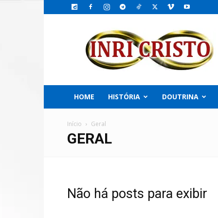
INRI
CRISTO,
o
Emissário
do
PAI
HOME
HISTÓRIA
DOUTRINA
Início
Geral
GERAL
Não há posts para exibir