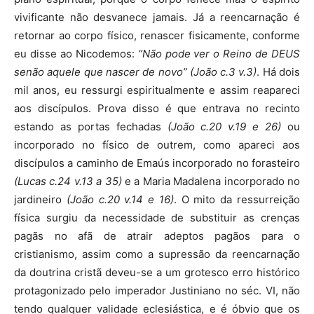
vivificante não desvanece jamais. Já a reencarnação é
retornar ao corpo físico, renascer fisicamente, conforme
eu disse ao Nicodemos:
“Não pode ver o Reino de DEUS
senão aquele que nascer de novo” (João c.3 v.3)
. Há dois
mil anos, eu ressurgi espiritualmente e assim reapareci
aos discípulos. Prova disso é que entrava no recinto
estando as portas fechadas
(João c.20 v.19 e 26)
ou
incorporado no físico de outrem, como apareci aos
discípulos a caminho de Emaús incorporado no forasteiro
(Lucas c.24 v.13 a 35)
e a Maria Madalena incorporado no
jardineiro
(João c.20 v.14 e 16)
. O mito da ressurreição
física surgiu da necessidade de substituir as crenças
pagãs no afã de atrair adeptos pagãos para o
cristianismo, assim como a supressão da reencarnação
da doutrina cristã deveu-se a um grotesco erro histórico
protagonizado pelo imperador Justiniano no séc. VI, não
tendo qualquer validade eclesiástica, e é óbvio que os