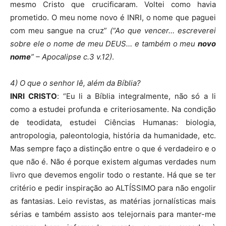
mesmo Cristo que crucificaram. Voltei como havia
prometido. O meu nome novo é INRI, o nome que paguei
com meu sangue na cruz”
(“Ao que vencer… escreverei
sobre ele o nome de meu DEUS… e também o meu
novo
nome
” – Apocalipse c.3 v.12)
.
4) O que o senhor lê, além da Bíblia?
INRI CRISTO
: “Eu li a Bíblia integralmente, não só a li
como a estudei profunda e criteriosamente. Na condição
de teodidata, estudei Ciências Humanas: biologia,
antropologia, paleontologia, história da humanidade, etc.
Mas sempre faço a distinção entre o que é verdadeiro e o
que não é. Não é porque existem algumas verdades num
livro que devemos engolir todo o restante. Há que se ter
critério e pedir inspiração ao ALTÍSSIMO para não engolir
as fantasias. Leio revistas, as matérias jornalísticas mais
sérias e também assisto aos telejornais para manter-me