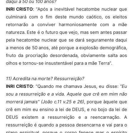
daqui a 50 ou 100 anos?
INRI CRISTO
: “Após a inevitável hecatombe nuclear que
culminará com o fim deste mundo caótico, os eleitos
retornarão a conviver harmoniosamente com a mãe
natureza. Este é o futuro que vejo, mas sem antes passar
pela hecatombe nuclear que se dará seguramente daqui
a menos de 50 anos, até porque a explosão demográfica,
fruto da procriação desordenada, obviamente salta aos
olhos e tornou-se insustentável para a mãe Terra”.
11) Acredita na morte? Ressurreição?
INRI CRISTO
: “Quando me chamava Jesus, eu disse:
“Eu
sou a ressurreição e a vida. Aquele que crê em mim não
morrerá jamais” (João c.11 v.25 e 26)
, porque àquele que
crê em mim eu ensino a lei de DEUS, e no bojo da lei de
DEUS existem a ressurreição e a reencarnação. A
ressurreição é quando a pessoa desencarna e vai para o
plano espiritual, porque o corpo fenece mas o espírito