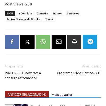
Post Views:
238
TAGS
a Comédia
Comedia
humor
Setebelos
Teatro Nacional de Brasília
Terror
Artigo anterior
Próximo artigo
INRI CRISTO adverte: A
Programa Silvio Santos SBT
censura retornando!
ARTIGOS RELACIONADOS
Mais do autor