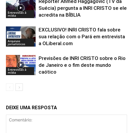
Repórter Ahmed Haggagovic (TV da
Suécia) pergunta a INRI CRISTO se ele
Entrevistas à
acredita na BÍBLIA
mídia
EXCLUSIVO! INRI CRISTO fala sobre
sua relação com o Pará em entrevista
Arquivos
a OLiberal.com
jornalísticos
Previsões de INRI CRISTO sobre o Rio
de Janeiro e o fim deste mundo
Entrevistas à
caótico
mídia
DEIXE UMA RESPOSTA