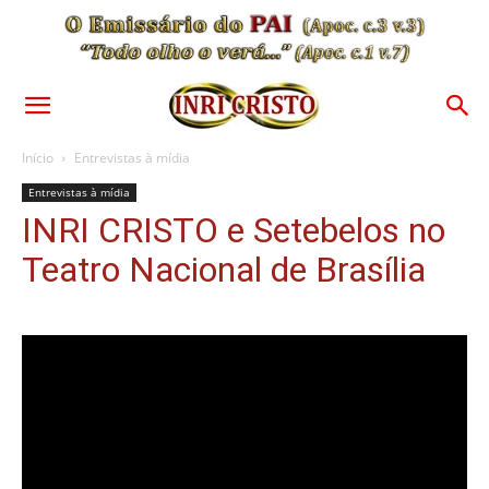
Início
Entrevistas à mídia
Entrevistas à mídia
INRI CRISTO e Setebelos no
Teatro Nacional de Brasília