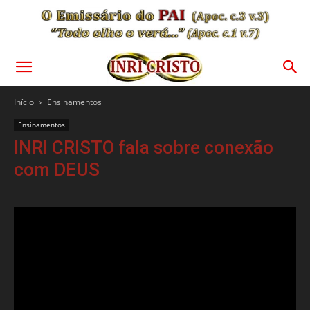
Início
Ensinamentos
Ensinamentos
INRI CRISTO fala sobre conexão
com DEUS