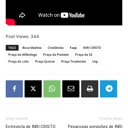
Post Views:
344
TAGS
Boca Maldita
Cinelândia
Faap
INRI CRISTO
Praça da Alfândega
Praça da Piedade
Praça da Sé
Praça do Lido
Praça Quinze
Praça Tiradentes
Usp
Artigo anterior
Próximo artigo
Entrevista de INRI CRISTO
Pesarosas previsões de INRI