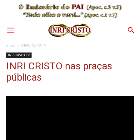
Início
INRICRISTO.TV
INRICRISTO.TV
INRI CRISTO nas praças
públicas