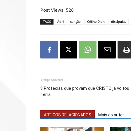
Post Views:
528
TAGS
Ádri
canção
Céline Dion
discípulas
Artigo anterior
8 Profecias que provam que CRISTO já voltou 
Terra
ARTIGOS RELACIONADOS
Mais do autor