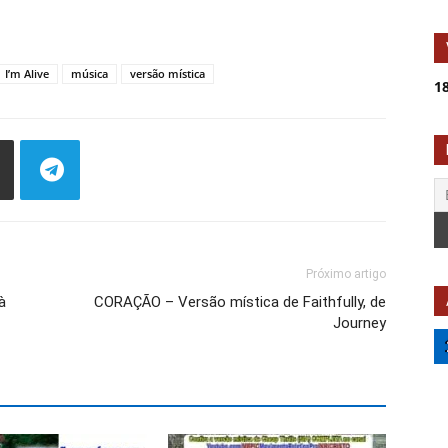
I’m Alive
música
versão mística
18
Próximo artigo
à
CORAÇÃO – Versão mística de Faithfully, de
Journey