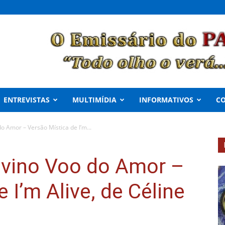
ENTREVISTAS
MULTIMÍDIA
INFORMATIVOS
C
o Amor – Versão Mística de I’m...
ivino Voo do Amor –
 I’m Alive, de Céline