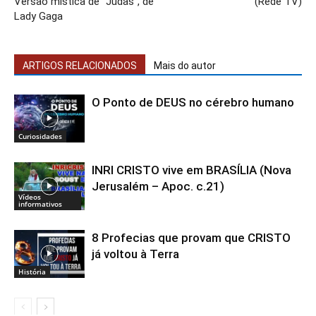
Versão mística de “Judas”, de
(Rede TV)
Lady Gaga
ARTIGOS RELACIONADOS
Mais do autor
O Ponto de DEUS no cérebro humano
Curiosidades
INRI CRISTO vive em BRASÍLIA (Nova
Jerusalém – Apoc. c.21)
Vídeos
informativos
8 Profecias que provam que CRISTO
já voltou à Terra
História