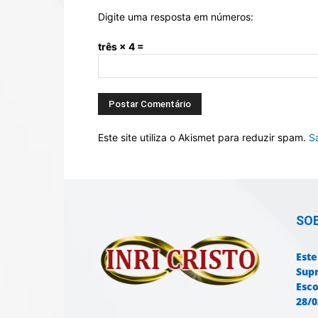
Digite uma resposta em números:
três × 4 =
Este site utiliza o Akismet para reduzir spam.
S
SO
Este
Sup
Esco
28/0