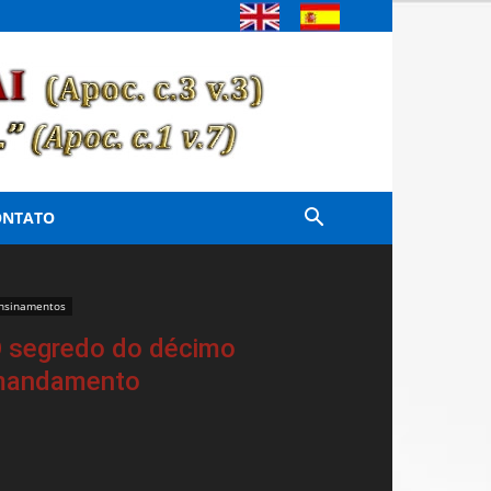
ONTATO
nsinamentos
 segredo do décimo
mandamento