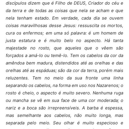
discípulos dizem que é Filho de DEUS, Criador do céu e
da terra e de todas as coisas que nela se acham e que
nela tenham estado. Em verdade, cada dia se ouvem
coisas maravilhosas desse Jesus: ressuscita os mortos,
cura os enfermos; em uma só palavra: é um homem de
justa estatura e é muito belo no aspecto. Há tanta
majestade no rosto, que aqueles que o vêem são
forçados a amá-lo ou temê-lo. Tem os cabelos da cor da
amêndoa bem madura, distendidos até as orelhas e das
orelhas até as espáduas; são da cor da terra, porém mais
reluzentes. Tem no meio da sua fronte uma linha
separando os cabelos, na forma em uso nos Nazarenos; o
rosto é cheio, o aspecto é muito severo. Nenhuma ruga
ou mancha se vê em sua face de uma cor moderada; o
nariz e a boca são irrepreensíveis. A barba é espessa,
mas semelhante aos cabelos, não muito longa, mas
separada pelo meio. Seu olhar é muito especioso e