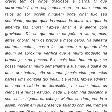
grave; tem os olhos graciosos e claros. O que
surpreende é que resplandecem no seu rosto como os
raios do sol, porém ninguém pode olhar fixo seu
semblante, porque quando resplande, apavora, e quando
ameniza faz chorar. Faz-se amar e é alegre com
gravidade. Diz-se que nunca ninguém o viu rir, mas,
antes, chorar. Tem os braços e mãos belos. Na palestra
contenta muitos, mas o faz raramente e, quando dele
algum se aproxima, verifica que é muito modesto na
presença e na pessoa. É o mais belo homem que se
possa imaginar, muito semelhante à sua mãe, a qual é de
uma rara beleza, não se tendo jamais visto por estas
partes uma donzela tão bela… De letras, faz-se admirar
de toda a cidade de Jerusalém; ele sabe todas as
ciências e nunca estudou nada. Ele caminha descalço e
sem coisa alguma na cabeça. Muitos se riem, vendo-o
assim. Porém em sua presença, falando com ele, tremem
e admiram. Dizem que um tal homem nunca fora ouvido