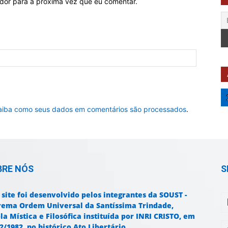
ador para a próxima vez que eu comentar.
aiba como seus dados em comentários são processados
.
BRE NÓS
S
 site foi desenvolvido pelos integrantes da SOUST -
rema Ordem Universal da Santíssima Trindade,
la Mística e Filosófica instituída por INRI CRISTO, em
2/1982, no histórico Ato Libertário.