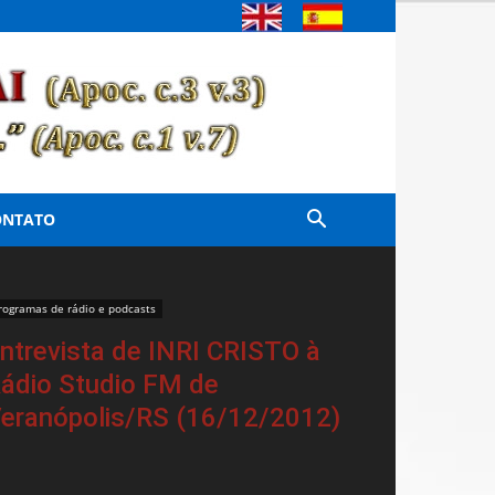
ONTATO
rogramas de rádio e podcasts
ntrevista de INRI CRISTO à
ádio Studio FM de
eranópolis/RS (16/12/2012)