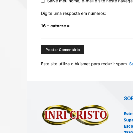
Salve meu nome, e-mail e site neste naveg
Digite uma resposta em números:
16 − catorze =
Este site utiliza o Akismet para reduzir spam.
S
SO
Este
Sup
Esco
28/0