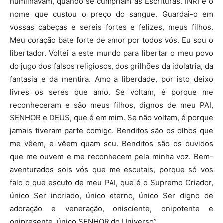
humilhavam, quando se cumpriam as Escrituras. INRI é o
nome que custou o preço do sangue. Guardai-o em
vossas cabeças e sereis fortes e felizes, meus filhos.
Meu coração bate forte de amor por todos vós. Eu sou o
libertador. Voltei a este mundo para libertar o meu povo
do jugo dos falsos religiosos, dos grilhões da idolatria, da
fantasia e da mentira. Amo a liberdade, por isto deixo
livres os seres que amo. Se voltam, é porque me
reconheceram e são meus filhos, dignos de meu PAI,
SENHOR e DEUS, que é em mim. Se não voltam, é porque
jamais tiveram parte comigo. Benditos são os olhos que
me vêem, e vêem quam sou. Benditos são os ouvidos
que me ouvem e me reconhecem pela minha voz. Bem-
aventurados sois vós que me escutais, porque só vos
falo o que escuto de meu PAI, que é o Supremo Criador,
único Ser incriado, único eterno, único Ser digno de
adoração e veneração, onisciente, onipotente e
onipresente, único SENHOR do Universo”.