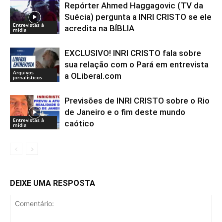
Repórter Ahmed Haggagovic (TV da
Suécia) pergunta a INRI CRISTO se ele
Entrevistas à
acredita na BÍBLIA
mídia
EXCLUSIVO! INRI CRISTO fala sobre
sua relação com o Pará em entrevista
Arquivos
a OLiberal.com
jornalísticos
Previsões de INRI CRISTO sobre o Rio
de Janeiro e o fim deste mundo
Entrevistas à
caótico
mídia
DEIXE UMA RESPOSTA