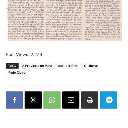
Post Views:
2.279
TAGS
A Província do Pará
ato libertário
O Liberal
Rede Globo