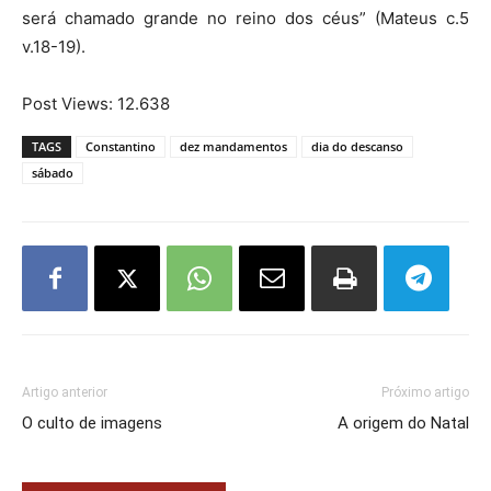
será chamado grande no reino dos céus” (Mateus c.5
v.18-19).
Post Views:
12.638
TAGS
Constantino
dez mandamentos
dia do descanso
sábado
Artigo anterior
Próximo artigo
O culto de imagens
A origem do Natal