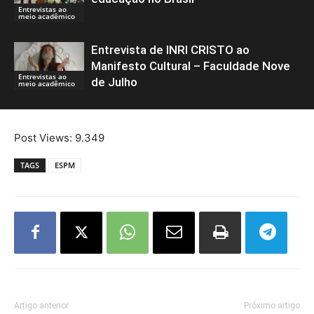
Entrevistas ao
meio acadêmico
Entrevista de INRI CRISTO ao
Manifesto Cultural – Faculdade Nove
Entrevistas ao
de Julho
meio acadêmico
Post Views:
9.349
TAGS
ESPM
Artigo anterior
Próximo artigo