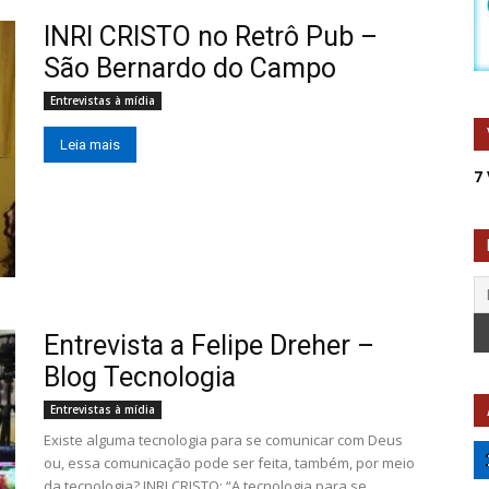
INRI CRISTO no Retrô Pub –
São Bernardo do Campo
Entrevistas à mídia
Leia mais
7
Entrevista a Felipe Dreher –
Blog Tecnologia
Entrevistas à mídia
Existe alguma tecnologia para se comunicar com Deus
ou, essa comunicação pode ser feita, também, por meio
da tecnologia? INRI CRISTO: “A tecnologia para se...