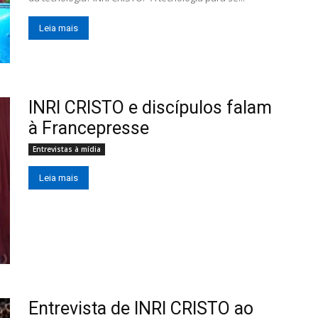
Leia mais
INRI CRISTO e discípulos falam
à Francepresse
Entrevistas à mídia
Leia mais
Entrevista de INRI CRISTO ao