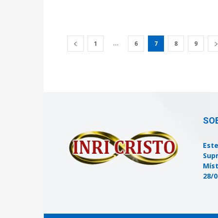
...
1
6
7
8
9
SO
Este
Supr
Míst
28/0